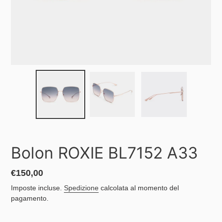
Bolon ROXIE BL7152 A33
Prezzo
€150,00
di
Imposte incluse.
Spedizione
calcolata al momento del
listino
pagamento.