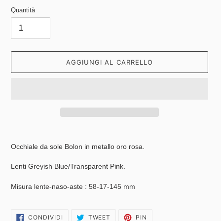
Quantità
AGGIUNGI AL CARRELLO
Inserimento
del
Occhiale da sole Bolon in metallo oro rosa.
prodotto
nel
Lenti
Greyish Blue/Transparent Pink.
carrello
Misura lente-naso-aste : 58-17-145 mm
CONDIVIDI
TWITTA
PINNA
CONDIVIDI
TWEET
PIN