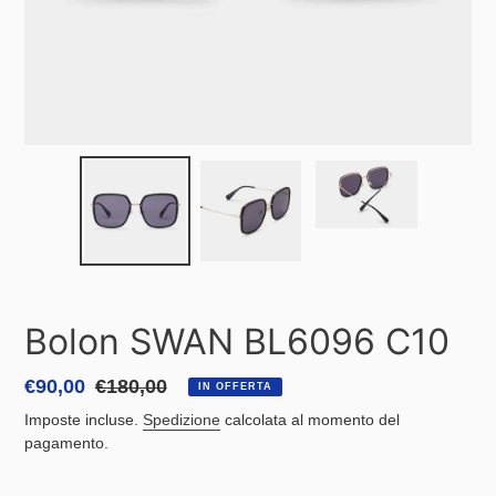
Bolon SWAN BL6096 C10
Prezzo
€90,00
Prezzo
€180,00
IN OFFERTA
scontato
di
Imposte incluse.
Spedizione
calcolata al momento del
listino
pagamento.