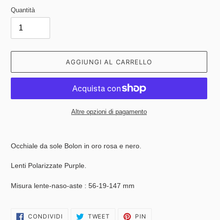
Quantità
AGGIUNGI AL CARRELLO
Altre opzioni di pagamento
Inserimento
del
Occhiale da sole Bolon in oro rosa e nero.
prodotto
nel
Lenti Polarizzate
Purple.
carrello
Misura lente-naso-aste : 56-19-147 mm
CONDIVIDI
TWITTA
PINNA
CONDIVIDI
TWEET
PIN