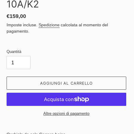
10A/K2
Prezzo
€159,00
di
Imposte incluse.
Spedizione
calcolata al momento del
listino
pagamento.
Quantità
AGGIUNGI AL CARRELLO
Altre opzioni di pagamento
Inserimento
del