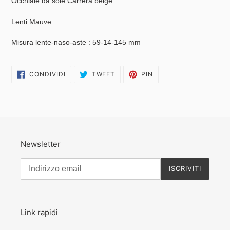
Occhiale da sole Carrera beige.
prodotto
nel
Lenti Mauve.
carrello
Misura lente-naso-aste : 59-14-145 mm
CONDIVIDI
TWITTA
PINNA
CONDIVIDI
TWEET
PIN
SU
SU
SU
FACEBOOK
TWITTER
PINTEREST
Newsletter
ISCRIVITI
Link rapidi