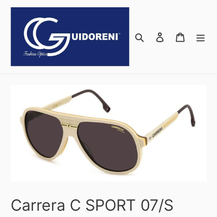
Vai
direttamente
ai
Cerca
Accedi
Carrello
contenuti
Carrera C SPORT 07/S