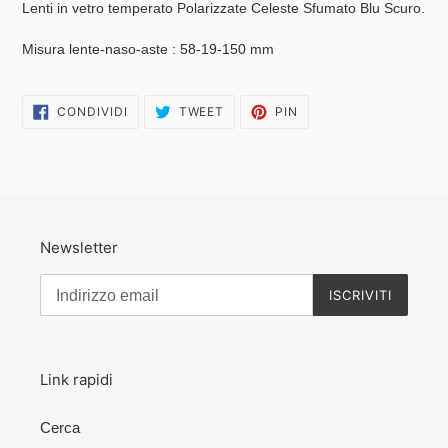
Lenti in vetro temperato Polarizzate Celeste Sfumato Blu Scuro.
carrello
Misura lente-naso-aste : 58-19-150 mm
CONDIVIDI
TWITTA
PINNA
CONDIVIDI
TWEET
PIN
SU
SU
SU
FACEBOOK
TWITTER
PINTEREST
Newsletter
ISCRIVITI
Link rapidi
Cerca