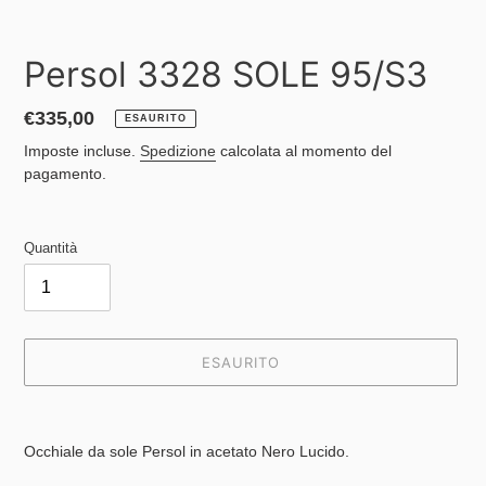
PRECEDENTE
SUCC
Persol 3328 SOLE 95/S3
Prezzo
€335,00
ESAURITO
di
Imposte incluse.
Spedizione
calcolata al momento del
listino
pagamento.
Quantità
ESAURITO
Inserimento
del
Occhiale da sole Persol in acetato Nero Lucido.
prodotto
nel